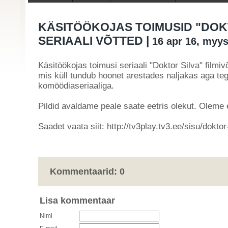
KÄSITÖÖKOJAS TOIMUSID "DOK
SERIAALI VÕTTED |
16 apr 16, myys
Käsitöökojas toimusi seriaali "Doktor Silva" filmivõ
mis küll tundub hoonet arestades naljakas aga te
komöödiaseriaaliga.
Pildid avaldame peale saate eetris olekut. Oleme e
Saadet vaata siit: http://tv3play.tv3.ee/sisu/doktor
Kommentaarid:
0
Lisa kommentaar
Nimi