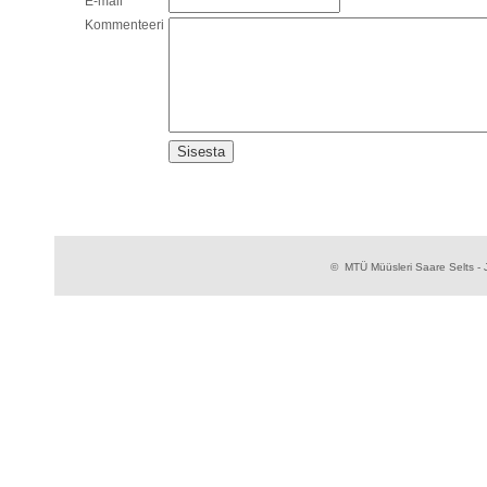
E-mail
Kommenteeri
© MTÜ Müüsleri Saare Selts - J